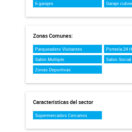
6 garajes
Garaje cubie
Zonas Comunes:
Parqueadero Visitantes
Portería:24 
Salón Multiple
Salón Social
Zonas Deportivas
Características del sector
Supermercados Cercanos