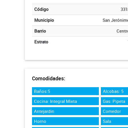
Código
331
Municipio
San Jerónim
Barrio
Centr
Estrato
Comodidades:
Baños:5
Alcobas: 5
Cocina: Integral Mixta
Gas: Pipeta
Antejardin
Comedor
Horno
Sala