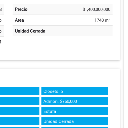
8
Precio
$1,400,000,000
2
o
Área
1740 m
o
Unidad Cerrada
1
Closets: 5
Admon: $760,000
Estufa
Unidad Cerrada