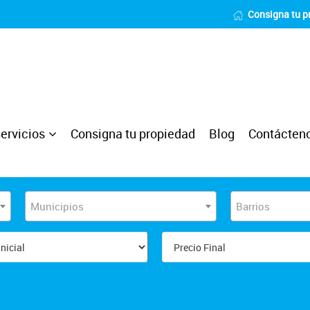
Consigna tu p
ervicios
Consigna tu propiedad
Blog
Contácten
Municipios
Barrios