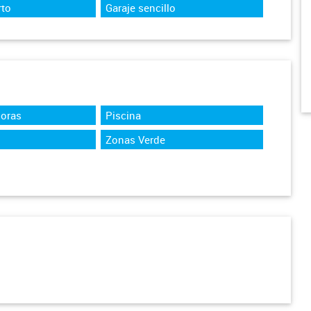
rto
Garaje sencillo
Horas
Piscina
Zonas Verde