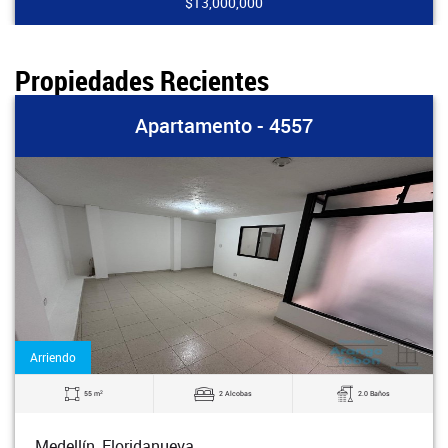
$13,000,000
Propiedades Recientes
Apartamento - 4557
Arriendo
2
55 m
2 Alcobas
2.0 Baños
Medellín, Floridanueva